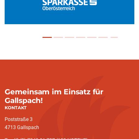
Gemeinsam im Einsatz für
Gallspach!
KONTAKT
Poststraße 3
4713 Gallspach